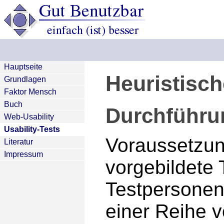
Hauptseite
Heuristisch
Grundlagen
Faktor Mensch
Buch
Durchführu
Web-Usability
Usability-Tests
Voraussetzung
Literatur
Impressum
vorgebildete
Testpersonen
einer Reihe v